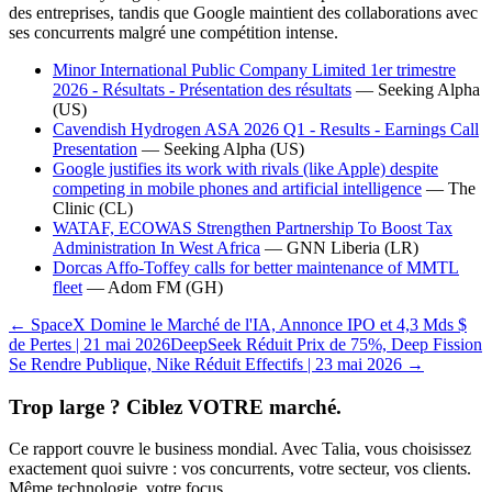
des entreprises, tandis que Google maintient des collaborations avec
ses concurrents malgré une compétition intense.
Minor International Public Company Limited 1er trimestre
2026 - Résultats - Présentation des résultats
—
Seeking Alpha
(US)
Cavendish Hydrogen ASA 2026 Q1 - Results - Earnings Call
Presentation
—
Seeking Alpha
(US)
Google justifies its work with rivals (like Apple) despite
competing in mobile phones and artificial intelligence
—
The
Clinic
(CL)
WATAF, ECOWAS Strengthen Partnership To Boost Tax
Administration In West Africa
—
GNN Liberia
(LR)
Dorcas Affo-Toffey calls for better maintenance of MMTL
fleet
—
Adom FM
(GH)
← SpaceX Domine le Marché de l'IA, Annonce IPO et 4,3 Mds $
de Pertes | 21 mai 2026
DeepSeek Réduit Prix de 75%, Deep Fission
Se Rendre Publique, Nike Réduit Effectifs | 23 mai 2026 →
Trop large ? Ciblez VOTRE marché.
Ce rapport couvre le business mondial. Avec Talia, vous choisissez
exactement quoi suivre : vos concurrents, votre secteur, vos clients.
Même technologie, votre focus.