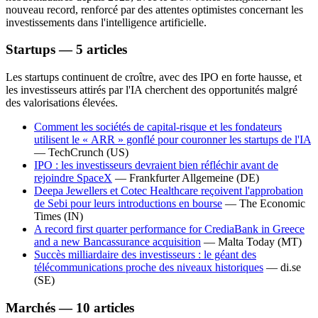
nouveau record, renforcé par des attentes optimistes concernant les
investissements dans l'intelligence artificielle.
Startups — 5 articles
Les startups continuent de croître, avec des IPO en forte hausse, et
les investisseurs attirés par l'IA cherchent des opportunités malgré
des valorisations élevées.
Comment les sociétés de capital-risque et les fondateurs
utilisent le « ARR » gonflé pour couronner les startups de l'IA
—
TechCrunch
(US)
IPO : les investisseurs devraient bien réfléchir avant de
rejoindre SpaceX
—
Frankfurter Allgemeine
(DE)
Deepa Jewellers et Cotec Healthcare reçoivent l'approbation
de Sebi pour leurs introductions en bourse
—
The Economic
Times
(IN)
A record first quarter performance for CrediaBank in Greece
and a new Bancassurance acquisition
—
Malta Today
(MT)
Succès milliardaire des investisseurs : le géant des
télécommunications proche des niveaux historiques
—
di.se
(SE)
Marchés — 10 articles