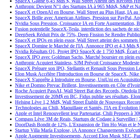
SpaceX Gagne 6,45 Mds $, Wall Street Atteint des Records His
Anthropic Devient N°1 des Startups IA à 965 Mds$, S&P et Na
SpaceX et OpenAI en Bourse, Wall Street au Plus Haut, IA au 
SpaceX Brille avec American Airlines, Pression sur PayPal, Ap
Nvidia Sous Pression, Croissance IA en Forte Augmentation, Bil
Fusion potentielle SpaceX-Tesla, interdiction des sachets de n
DeepSeek Réduit Prix de 75%, Deep Fission Se Rendre Publique
SpaceX et IPOs en plein essor, Wall Street atteint des sommets
SpaceX Domine le Marché de l'IA, Annonce IPO et 4,3 Mds $ d
Nvidia Résultats Q1, Projet IPO SpaceX de 1 750 Md$, Écart 
SpaceX IPO avec Goldman Sachs, Marché boursier en plein ess
Anthropic Acquiert Stainless, SJM Prévoit Croissance Modeste
SpaceX Prépare son IPO, Stellantis et Renault Sous Pression L
Elon Musk Accélère l'Introduction en Bourse de SpaceX, Nike 
SpaceX S'apprête à Introduire en Bourse, UniUni en Acquisitio
Nike et Domno Prevac Brillent, Investissements en Côte d'Ivoi
Roche Acquiert PassAI, Wall Street Bat des Records, Otedola I
Investissement de 20M$ en BC, Fidus publie ses résultats, El
Helsing Lève 1,2 Md$, Wall Street Établit de Nouveaux Recor
Technologies au Chili, Maquillage et Santés, l'IA en Évolution
Apple et Intel Renouvellent leur Partenariat, Chili Peppers à 
Compass Lève 3M de Reais, Startups de Codage à Surveiller |
DoorDash Bondit de 12%, L'Expansion de Tim Ho Wan et le 
Startup Villa María Explose, iA Annonce Changements Exécuti
Apple Augmente Investissements, Accord Elon Musk SEC, Par