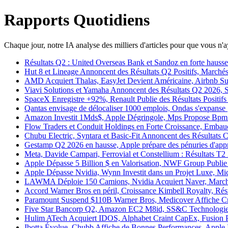
Rapports Quotidiens
Chaque jour, notre IA analyse des milliers d'articles pour que vous n'ay
Résultats Q2 : United Overseas Bank et Sandoz en forte hausse
Hut 8 et Lineage Annoncent des Résultats Q2 Positifs, Marchés
AMD Acquiert Thalas, EasyJet Devient Américaine, Airbnb Sur
Viavi Solutions et Yamaha Annoncent des Résultats Q2 2026, St
SpaceX Enregistre +92%, Renault Publie des Résultats Positifs 
Qantas envisage de délocaliser 1000 emplois, Ondas s'expanse 
Amazon Investit 1Mds$, Apple Dégringole, Mps Propose Bpm 
Flow Traders et Conduit Holdings en Forte Croissance, Embauch
Chubu Electric, Syntara et Basic-Fit Annoncent des Résultats Cl
Gestamp Q2 2026 en hausse, Apple prépare des pénuries d'appr
Meta, Davide Campari, Ferrovial et Constellium : Résultats T2 2
Apple Dépasse 5 Billion $ en Valorisation, NWF Group Publie B
Apple Dépasse Nvidia, Wynn Investit dans un Projet Luxe, Mich
LAWMA Déploie 150 Camions, Nvidia Acquiert Naver, Marché 
Accord Warner Bros en péril, Croissance Kimbell Royalty, Résul
Paramount Suspend $110B Warner Bros, Medicover Affiche Croi
Five Star Bancorp Q2, Amazon EC2 M8id, SS&C Technologies 
Hulim ATech Acquiert IDOS, Alphabet Craint CapEx, Fusion Pa
Ibotta Évolue, Chubb Affiche de Bonnes Performances, Apple In