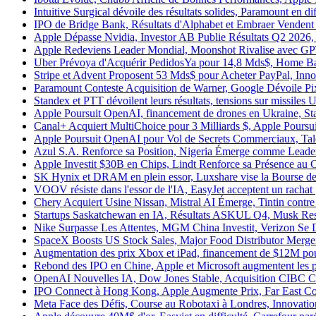
Intuitive Surgical dévoile des résultats solides, Paramount en diff
IPO de Bridge Bank, Résultats d'Alphabet et Embraer Vendent 4
Apple Dépasse Nvidia, Investor AB Publie Résultats Q2 2026,
Apple Redeviens Leader Mondial, Moonshot Rivalise avec GPT,
Uber Prévoya d'Acquérir PedidosYa pour 14,8 Mds$, Home Ban
Stripe et Advent Proposent 53 Mds$ pour Acheter PayPal, Innov
Paramount Conteste Acquisition de Warner, Google Dévoile Pixe
Standex et PTT dévoilent leurs résultats, tensions sur missiles U
Apple Poursuit OpenAI, financement de drones en Ukraine, Start
Canal+ Acquiert MultiChoice pour 3 Milliards $, Apple Poursui
Apple Poursuit OpenAI pour Vol de Secrets Commerciaux, Tale
Azul S.A. Renforce sa Position, Nigeria Émerge comme Leader 
Apple Investit $30B en Chips, Lindt Renforce sa Présence au Chi
SK Hynix et DRAM en plein essor, Luxshare vise la Bourse de 
VOOV résiste dans l'essor de l'IA, EasyJet acceptent un rachat |
Chery Acquiert Usine Nissan, Mistral AI Émerge, Tintin contre 
Startups Saskatchewan en IA, Résultats ASKUL Q4, Musk Restric
Nike Surpasse Les Attentes, MGM China Investit, Verizon Se 
SpaceX Boosts US Stock Sales, Major Food Distributor Merger 
Augmentation des prix Xbox et iPad, financement de $12M pour
Rebond des IPO en Chine, Apple et Microsoft augmentent les p
OpenAI Nouvelles IA, Dow Jones Stable, Acquisition CIBC Ca
IPO Connect à Hong Kong, Apple Augmente Prix, Far East Cons
Meta Face des Défis, Course au Robotaxi à Londres, Innovati