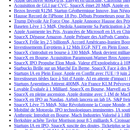
Apple découvre 40M$ d'or, Easyjet en difficulté, Carrefour paré
Acquisition de GLI par CVC, SpaceX émet 20 Md$, Apple en cr
Bezos Investit $12M, Startup Géothermique Innove, Iran Négoc
Hausse Record de l'iPhone 18 Pro, Débuts Prometteurs pour Jio
Trump Dévoile Air Force One, Apple Annonce Hausse des Prix,
Baseten Lève 1,5 Md$, Otedola Augmente Sa Participation à 2
Apple Augmente les Prix, Avancées de Microsoft en IA en Chin
SpaceX Dépasse Amazon, Apple Prépare des AirPods Caméra, Sh
SpaceX Frôle les 2,5 billions$, Accord Américano-Iranien Boost
Investissements Égyptiens à 12 Mds EGP, NFT en Plein Essor, 
SpaceX s'introduit en bourse à 330 Mds$, Musk devient milliard
SpaceX en Bourse, Acquisition Paramount-Warner Bros Approuv
SpaceX IPO Propulse Elon Musk, Valeur d'Expologística à 10M
Starbucks Brille sur un Marché En Berne, SpaceX Face à des R
Startups IA en Plein Essor, Apple en Conflit avec l'UE | 9 juin
Investisseurs tièdes face à Siri d'Apple, AI en attente d'impact |
Startups Argentines Attirent 400M$, Air France KLM Prévoyez 
Lovable Évaluée à 1 Milliard, SpaceX en Bourse, Marvell au S
SpaceX en pleine ascension, Apple domine avec 1,1M de MacB
SpaceX en IPO au Nasdaq, Airbnb lancera un lab IA, S&P frein
SpaceX Lève 75 Mds$, Nike Révolutionne la Coupe Monde, Ak
Mobilité de Motorola, IPO technologiques imminentes, IA soutie
Anthropic Introduit en Bourse, Mach Industries Valorisé à 1.8B
Berkshire achète Taylor Morrison pour 8,5 milliards $, Croiss
Startups IA en IPO, SpaceX suscite des doutes, Ticketplus se l