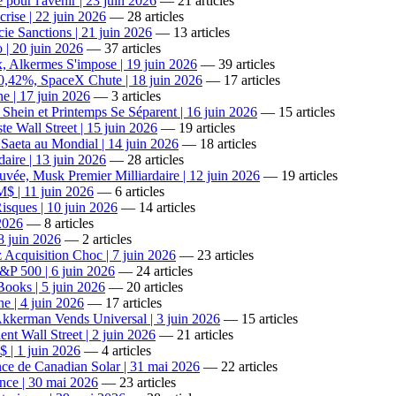
 pour l'avenir | 23 juin 2026
— 21 articles
ise | 22 juin 2026
— 28 articles
ie Sanctions | 21 juin 2026
— 13 articles
 | 20 juin 2026
— 37 articles
 Alkermes S'impose | 19 juin 2026
— 39 articles
0,42%, SpaceX Chute | 18 juin 2026
— 17 articles
e | 17 juin 2026
— 3 articles
ein et Printemps Se Séparent | 16 juin 2026
— 15 articles
e Wall Street | 15 juin 2026
— 19 articles
Saeta au Mondial | 14 juin 2026
— 18 articles
aire | 13 juin 2026
— 28 articles
ée, Musk Premier Milliardaire | 12 juin 2026
— 19 articles
$ | 11 juin 2026
— 6 articles
isques | 10 juin 2026
— 14 articles
 2026
— 8 articles
 8 juin 2026
— 2 articles
Acquisition Choc | 7 juin 2026
— 23 articles
&P 500 | 6 juin 2026
— 24 articles
ooks | 5 juin 2026
— 20 articles
e | 4 juin 2026
— 17 articles
kerman Vends Universal | 3 juin 2026
— 15 articles
nt Wall Street | 2 juin 2026
— 21 articles
$ | 1 juin 2026
— 4 articles
ance de Canadian Solar | 31 mai 2026
— 22 articles
ance | 30 mai 2026
— 23 articles