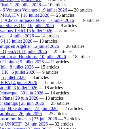
iculté | 20 juillet 2026
— 10 articles
6 Voitures Volantes | 19 juillet 2026
— 20 articles
 M&A ITV | 18 juillet 2026
— 25 articles
 Adidas Surpasse Nike | 17 juillet 2026
— 19 articles
cShares Q2 | 16 juillet 2026
— 9 articles
ations Tech | 15 juillet 2026
— 8 articles
l | 14 juillet 2026
— 14 articles
S | 13 juillet 2026
— 13 articles
ups en Algérie | 12 juillet 2026
— 26 articles
t OpenAI | 11 juillet 2026
— 25 articles
nt Up au Honduras | 10 juillet 2026
— 18 articles
Lithium | 9 juillet 2026
— 11 articles
li | 8 juillet 2026
— 15 articles
HK | 6 juillet 2026
— 9 articles
 5 juillet 2026
— 3 articles
FIFA | 4 juillet 2026
— 12 articles
tif | 3 juillet 2026
— 18 articles
Démarque | 30 juin 2026
— 14 articles
Plans | 29 juin 2026
— 13 articles
 startups | 28 juin 2026
— 25 articles
rix, Nike domine | 27 juin 2026
— 25 articles
ribbean | 26 juin 2026
— 25 articles
ortium Investit | 25 juin 2026
— 7 articles
ons UNICEF | 24 juin 2026
— 32 articles