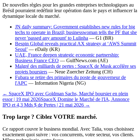
De nouvelles règles pour les grandes entreprises technologiques au
Brésil pourraient redéfinir leur opération dans le pays et influencer la
dynamique locale du marché.
JN daily summary: Government establishes new rules for big
techs to operate in Brazil; businesswoman tells the PF that she
never 'passed any amount' to Lulinha
—
G1
(BR)
Bespin Global reveals practical AX strategy at ‘AWS Summit
Seoul’
—
eDaily
(KR)
UAE, France deepen strategic economic partnership:
Business France CEO
—
GulfNews.com
(AE)
Malgré des milliards de pertes : SpaceX de Musk accélère ses
projets boursiers
—
Neue Zuercher Zeitung
(CH)
Fubara se retire des primaires du poste de gouverneur de
l'APC
—
Information Nigeria
(NG)
← SpaceX IPO avec Goldman Sachs, Marché boursier en plein
essor | 19 mai 2026
SpaceX Domine le Marché de l'IA, Annonce
IPO et 4,3 Mds $ de Pertes | 21 mai 2026 →
Trop large ? Ciblez VOTRE marché.
Ce rapport couvre le business mondial. Avec Talia, vous choisissez
exactement quoi suivre : vos concurrents, votre secteur, vos clients.