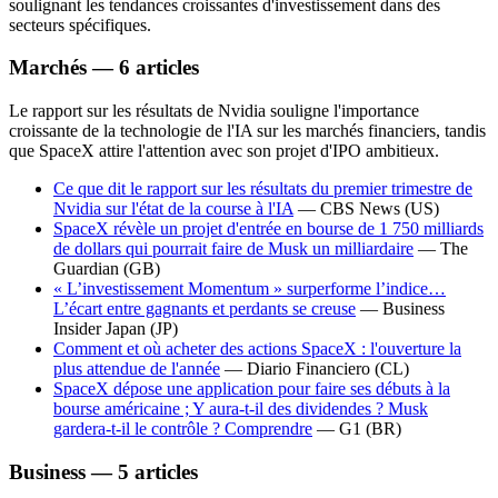
soulignant les tendances croissantes d'investissement dans des
secteurs spécifiques.
Marchés — 6 articles
Le rapport sur les résultats de Nvidia souligne l'importance
croissante de la technologie de l'IA sur les marchés financiers, tandis
que SpaceX attire l'attention avec son projet d'IPO ambitieux.
Ce que dit le rapport sur les résultats du premier trimestre de
Nvidia sur l'état de la course à l'IA
—
CBS News
(US)
SpaceX révèle un projet d'entrée en bourse de 1 750 milliards
de dollars qui pourrait faire de Musk un milliardaire
—
The
Guardian
(GB)
« L’investissement Momentum » surperforme l’indice…
L’écart entre gagnants et perdants se creuse
—
Business
Insider Japan
(JP)
Comment et où acheter des actions SpaceX : l'ouverture la
plus attendue de l'année
—
Diario Financiero
(CL)
SpaceX dépose une application pour faire ses débuts à la
bourse américaine ; Y aura-t-il des dividendes ? Musk
gardera-t-il le contrôle ? Comprendre
—
G1
(BR)
Business — 5 articles