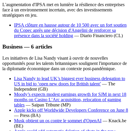
L'augmentation d'IPSA met en lumière la résilience des entreprises
face à un environnement incertain, avec des investissements
stratégiques en jeu.
IPSA clôture en hausse autour de 10 500 avec un fort soutien
du Copec après une décision d'Angelini de renforcer sa
présence dans la société holding
—
Diario Financiero
(CL)
Business — 6 articles
Les initiatives de Lisa Nandy visant à ouvrir de nouvelles
opportunités pour les talents britanniques soulignent l'importance de
la diplomatie économique dans un contexte post-pandémique.
Lisa Nandy to lead UK’s biggest ever business delegation to
US in bid to ‘open new doors for British talent’
—
The
Independent
(GB)
Moody’s expects modest earnings growth for SJM in next 18
months on Casino L’Arc acquisition, relocation of gaming
tables
—
Saipan Tribune
(MP)
Apple kicks off Worldwide Developers Conference on June 8
—
Press
(BA)
Musk obtient un os contre le sommet d'OpenAI
—
Knack.be
(BE)