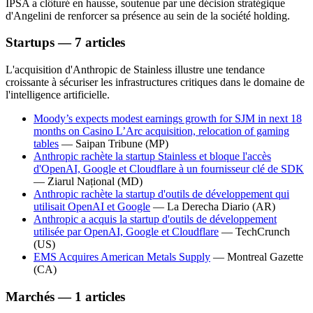
IPSA a clôturé en hausse, soutenue par une décision stratégique
d'Angelini de renforcer sa présence au sein de la société holding.
Startups — 7 articles
L'acquisition d'Anthropic de Stainless illustre une tendance
croissante à sécuriser les infrastructures critiques dans le domaine de
l'intelligence artificielle.
Moody’s expects modest earnings growth for SJM in next 18
months on Casino L’Arc acquisition, relocation of gaming
tables
—
Saipan Tribune
(MP)
Anthropic rachète la startup Stainless et bloque l'accès
d'OpenAI, Google et Cloudflare à un fournisseur clé de SDK
—
Ziarul Național
(MD)
Anthropic rachète la startup d'outils de développement qui
utilisait OpenAI et Google
—
La Derecha Diario
(AR)
Anthropic a acquis la startup d'outils de développement
utilisée par OpenAI, Google et Cloudflare
—
TechCrunch
(US)
EMS Acquires American Metals Supply
—
Montreal Gazette
(CA)
Marchés — 1 articles