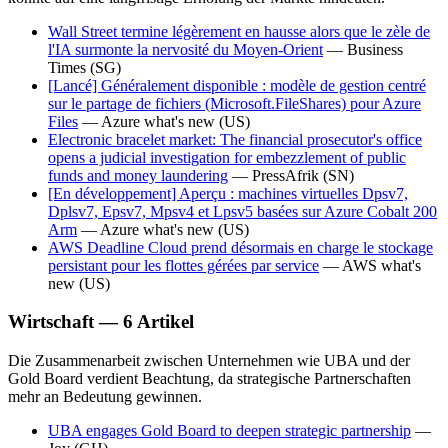
Wall Street termine légèrement en hausse alors que le zèle de
l'IA surmonte la nervosité du Moyen-Orient
—
Business
Times
(SG)
[Lancé] Généralement disponible : modèle de gestion centré
sur le partage de fichiers (Microsoft.FileShares) pour Azure
Files
—
Azure what's new
(US)
Electronic bracelet market: The financial prosecutor's office
opens a judicial investigation for embezzlement of public
funds and money laundering
—
PressAfrik
(SN)
[En développement] Aperçu : machines virtuelles Dpsv7,
Dplsv7, Epsv7, Mpsv4 et Lpsv5 basées sur Azure Cobalt 200
Arm
—
Azure what's new
(US)
AWS Deadline Cloud prend désormais en charge le stockage
persistant pour les flottes gérées par service
—
AWS what's
new
(US)
Wirtschaft — 6 Artikel
Die Zusammenarbeit zwischen Unternehmen wie UBA und der
Gold Board verdient Beachtung, da strategische Partnerschaften
mehr an Bedeutung gewinnen.
UBA engages Gold Board to deepen strategic partnership
—