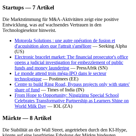
Startups — 7 Artikel
Die Marktstimmung für M&A-Aktivitäten zeigt eine positive
Entwicklung, was auf wachsendes Vertrauen in den
Technologiesektor hinweist.
Motorola Solutions : une autre opération de fusion et
d'acquisition alors que l'attrait s'améliore
—
Seeking Alpha
(US)
Electronic bracelet market: The financial prosecutor's office
opens a judicial investigation for embezzlement of public
funds and money laundering
—
PressAfrik
(SN)
Le monde attend trois méga-IPO dans le secteur
technologique
—
Postimees
(EE)
Centre to build Ring Road, Bypass projects only with states'
share of fund
—
Times of India
(IN)
From Hope to Opportunity: Ningizimu Special School
Celebrates Transformative Partnership as Learners Shine on
World Milk Day
—
IOL
(ZA)
Märkte — 8 Artikel
Die Stabilität an der Wall Street, angetrieben durch den KI-Hype,
könnte auf eine langfristige Erholung der Märkte hindeuten.