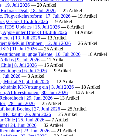
| 19. Juli 2026
— 20 Artikel
Embraer Deal | 18. Juli 2026
— 25 Artikel
 Flugverkehrsreform | 17. Juli 2026
— 19 Artikel
Q2 stark | 16. Juli 2026
— 9 Artikel
on RDS Updates | 15. Juli 2026
— 8 Artikel
 Apple unter Druck | 14. Juli 2026
— 14 Artikel
ren | 13. Juli 2026
— 13 Artikel
iert 90M€ in Drohnen | 12. Juli 2026
— 26 Artikel
USD | 11. Juli 2026
— 25 Artikel
stitionen in junge Talente | 10. Juli 2026
— 18 Artikel
Adidas | 9. Juli 2026
— 11 Artikel
Chile | 8. Juli 2026
— 15 Artikel
ertungen | 6. Juli 2026
— 9 Artikel
. Juli 2026
— 3 Artikel
Mistral AI | 4. Juli 2026
— 12 Artikel
hränkt KI-Nutzung ein | 3. Juli 2026
— 18 Artikel
h, AI-Investitionen | 30. Juni 2026
— 14 Artikel
Rekordhoch | 29. Juni 2026
— 13 Artikel
or | 28. Juni 2026
— 25 Artikel
ft kauft Boeing | 27. Juni 2026
— 25 Artikel
IBC kauft | 26. Juni 2026
— 25 Artikel
 Chile | 25. Juni 2026
— 7 Artikel
nt | 24. Juni 2026
— 32 Artikel
Übernahme | 23. Juni 2026
— 21 Artikel