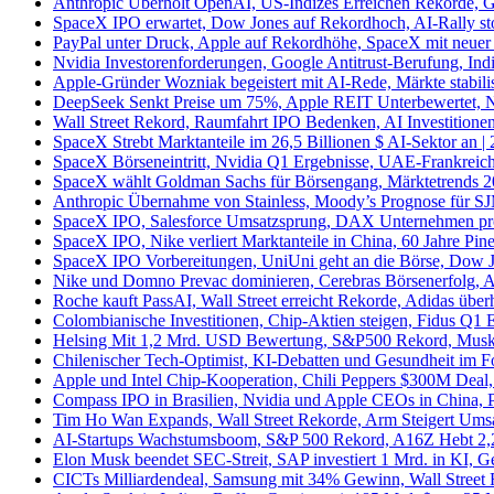
Anthropic Überholt OpenAI, US-Indizes Erreichen Rekorde, G
SpaceX IPO erwartet, Dow Jones auf Rekordhoch, AI-Rally sto
PayPal unter Druck, Apple auf Rekordhöhe, SpaceX mit neuer 
Nvidia Investorenforderungen, Google Antitrust-Berufung, Indi
Apple-Gründer Wozniak begeistert mit AI-Rede, Märkte stabilis
DeepSeek Senkt Preise um 75%, Apple REIT Unterbewertet, N
Wall Street Rekord, Raumfahrt IPO Bedenken, AI Investitione
SpaceX Strebt Marktanteile im 26,5 Billionen $ AI-Sektor an |
SpaceX Börseneintritt, Nvidia Q1 Ergebnisse, UAE-Frankreich 
SpaceX wählt Goldman Sachs für Börsengang, Märktetrends 2
Anthropic Übernahme von Stainless, Moody’s Prognose für 
SpaceX IPO, Salesforce Umsatzsprung, DAX Unternehmen prof
SpaceX IPO, Nike verliert Marktanteile in China, 60 Jahre Pine
SpaceX IPO Vorbereitungen, UniUni geht an die Börse, Dow Jo
Nike und Domno Prevac dominieren, Cerebras Börsenerfolg, Af
Roche kauft PassAI, Wall Street erreicht Rekorde, Adidas über
Colombianische Investitionen, Chip-Aktien steigen, Fidus Q1 
Helsing Mit 1,2 Mrd. USD Bewertung, S&P500 Rekord, Musk 
Chilenischer Tech-Optimist, KI-Debatten und Gesundheit im F
Apple und Intel Chip-Kooperation, Chili Peppers $300M Deal
Compass IPO in Brasilien, Nvidia und Apple CEOs in China, Pit
Tim Ho Wan Expands, Wall Street Rekorde, Arm Steigert Umsa
AI-Startups Wachstumsboom, S&P 500 Rekord, A16Z Hebt 2,2 
Elon Musk beendet SEC-Streit, SAP investiert 1 Mrd. in KI, Ge
CICTs Milliardendeal, Samsung mit 34% Gewinn, Wall Street 