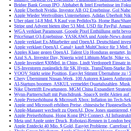
Bridge Bank Group IPO, Alphabet & Intel Ergebnisse im Fokus 
Apple Überholt Nvidia, Investor AB Q2 Ergebnisse, Gol Nahe 
Apple Wieder Wertvollstes Unternehmen, Adidas Überholt Nike,
Uber plant 14,8 Mrd. $ Kauf von PedidosYa, Home BancShares 
Stripe und Advent bieten über 53 Mrd. USD für PayPal, Amaz
WGA verklagt Paramount, Google Pixel Enthüllung steht bevor,
PriceSmart Q3-Ergebnisse, YASKAWA und Apple-News dominie
Apple verklagt Ex-Mitarbeiter und OpenAI, Deutschland invest
Apple verklagt OpenAI, Canal+ kauft MultiChoice für 3 Mrd. 
Apples Klage gegen OpenAI, Talent Up Honduras gestartet, Inve
Azul S.A. Investor Day, Nigeria wird Lithium-Macht, Nike vs. 
Apple Investiert $30Mrd. in Chips, Lindt Verdoppelt Einsatz in 
US-Investoren zugänglich für SK Hynix, TransDigm-Starke Bew
VOOV Stärkt seine Position, EasyJet Stimmt Übernahme zu | 5
Chery Übernimmt Nissan-Werk, 100 Autoren Klagen Anthropic, 
AI-Startups boomen, ASKUL vermeldet Quartalszahlen, Musk sc
Nike Übertrifft Erwartungen, MGM China Expandiert Strategisc
Wynn-Partnerschaft mit Punchdrunk, SpaceX treibt Aktien auf 
Apple Preiserhöhung & Microsoft Xbox: Inflation im Tech-Sekt
Apple und Microsoft erhöhen Preise, chinesische Fluggesellscha
Apple-Manager wechselt zu OpenAI, Dow Jones stagnierend, C
Apple Preiserhöhung, Hong Kong IPO Connect, AI Infrastruktur
Meta und Apple unter Druck, Robotaxi-Rennen in London begin
Apple Entdeckt 40 Mio. $ Gold, Easyjet Probleme, Carrefour 