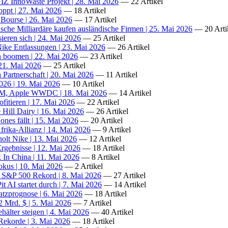
IZ InnoWaste Projekt | 28. Mai 2026
— 22 Artikel
ppt | 27. Mai 2026
— 18 Artikel
Bourse | 26. Mai 2026
— 17 Artikel
sche Milliardäre kaufen ausländische Firmen | 25. Mai 2026
— 20 Arti
ieren sich | 24. Mai 2026
— 25 Artikel
ike Entlassungen | 23. Mai 2026
— 26 Artikel
n boomen | 22. Mai 2026
— 23 Artikel
 21. Mai 2026
— 25 Artikel
Partnerschaft | 20. Mai 2026
— 11 Artikel
026 | 19. Mai 2026
— 10 Artikel
SJM, Apple WWDC | 18. Mai 2026
— 14 Artikel
itieren | 17. Mai 2026
— 22 Artikel
 Hill Dairy | 16. Mai 2026
— 26 Artikel
nes fällt | 15. Mai 2026
— 20 Artikel
rika-Allianz | 14. Mai 2026
— 9 Artikel
holt Nike | 13. Mai 2026
— 12 Artikel
Ergebnisse | 12. Mai 2026
— 18 Artikel
In China | 11. Mai 2026
— 8 Artikel
okus | 10. Mai 2026
— 2 Artikel
, S&P 500 Rekord | 8. Mai 2026
— 27 Artikel
 AI startet durch | 7. Mai 2026
— 14 Artikel
tzprognose | 6. Mai 2026
— 18 Artikel
Mrd. $ | 5. Mai 2026
— 7 Artikel
hälter steigen | 4. Mai 2026
— 40 Artikel
Rekorde | 3. Mai 2026
— 18 Artikel