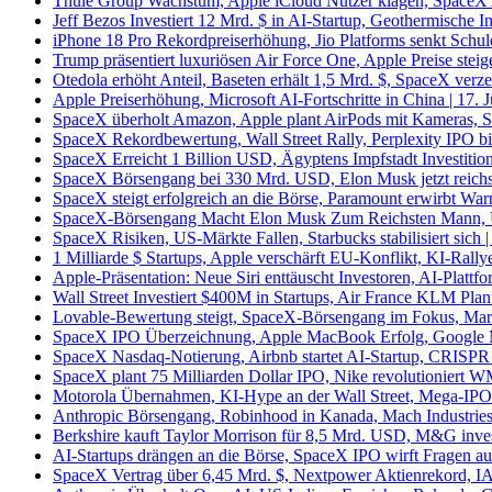
Thule Group Wachstum, Apple iCloud Nutzer klagen, SpaceX A
Jeff Bezos Investiert 12 Mrd. $ in AI-Startup, Geothermische I
iPhone 18 Pro Rekordpreiserhöhung, Jio Platforms senkt Schuld
Trump präsentiert luxuriösen Air Force One, Apple Preise steig
Otedola erhöht Anteil, Baseten erhält 1,5 Mrd. $, SpaceX verz
Apple Preiserhöhung, Microsoft AI-Fortschritte in China | 17. 
SpaceX überholt Amazon, Apple plant AirPods mit Kameras, She
SpaceX Rekordbewertung, Wall Street Rally, Perplexity IPO bi
SpaceX Erreicht 1 Billion USD, Ägyptens Impfstadt Investition
SpaceX Börsengang bei 330 Mrd. USD, Elon Musk jetzt reichst
SpaceX steigt erfolgreich an die Börse, Paramount erwirbt Warn
SpaceX-Börsengang Macht Elon Musk Zum Reichsten Mann, U
SpaceX Risiken, US-Märkte Fallen, Starbucks stabilisiert sich |
1 Milliarde $ Startups, Apple verschärft EU-Konflikt, KI-Rallye
Apple-Präsentation: Neue Siri enttäuscht Investoren, AI-Plattfo
Wall Street Investiert $400M in Startups, Air France KLM Plan
Lovable-Bewertung steigt, SpaceX-Börsengang im Fokus, Marv
SpaceX IPO Überzeichnung, Apple MacBook Erfolg, Google M
SpaceX Nasdaq-Notierung, Airbnb startet AI-Startup, CRISPR k
SpaceX plant 75 Milliarden Dollar IPO, Nike revolutioniert W
Motorola Übernahmen, KI-Hype an der Wall Street, Mega-IPOs 
Anthropic Börsengang, Robinhood in Kanada, Mach Industries 
Berkshire kauft Taylor Morrison für 8,5 Mrd. USD, M&G invest
AI-Startups drängen an die Börse, SpaceX IPO wirft Fragen au
SpaceX Vertrag über 6,45 Mrd. $, Nextpower Aktienrekord, I