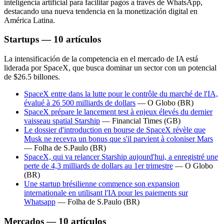
inteligencia artificial para facilitar pagos a través de WhatsApp,
destacando una nueva tendencia en la monetización digital en
América Latina.
Startups — 10 artículos
La intensificación de la competencia en el mercado de IA está
liderada por SpaceX, que busca dominar un sector con un potencial
de $26.5 billones.
SpaceX entre dans la lutte pour le contrôle du marché de l'IA,
évalué à 26 500 milliards de dollars
—
O Globo
(BR)
SpaceX prépare le lancement test à enjeux élevés du dernier
vaisseau spatial Starship
—
Financial Times
(GB)
Le dossier d'introduction en bourse de SpaceX révèle que
Musk ne recevra un bonus que s'il parvient à coloniser Mars
—
Folha de S.Paulo
(BR)
SpaceX, qui va relancer Starship aujourd'hui, a enregistré une
perte de 4,3 milliards de dollars au 1er trimestre
—
O Globo
(BR)
Une startup brésilienne commence son expansion
internationale en utilisant l'IA pour les paiements sur
Whatsapp
—
Folha de S.Paulo
(BR)
Mercados — 10 artículos