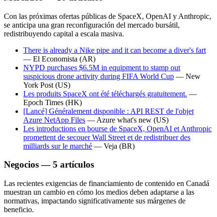
Con las próximas ofertas públicas de SpaceX, OpenAI y Anthropic,
se anticipa una gran reconfiguración del mercado bursátil,
redistribuyendo capital a escala masiva.
There is already a Nike pipe and it can become a diver's fart
—
El Economista
(AR)
NYPD purchases $6.5M in equipment to stamp out
suspicious drone activity during FIFA World Cup
—
New
York Post
(US)
Les produits SpaceX ont été téléchargés gratuitement.
—
Epoch Times
(HK)
[Lancé] Généralement disponible : API REST de l'objet
Azure NetApp Files
—
Azure what's new
(US)
Les introductions en bourse de SpaceX, OpenAI et Anthropic
promettent de secouer Wall Street et de redistribuer des
milliards sur le marché
—
Veja
(BR)
Negocios — 5 artículos
Las recientes exigencias de financiamiento de contenido en Canadá
muestran un cambio en cómo los medios deben adaptarse a las
normativas, impactando significativamente sus márgenes de
beneficio.