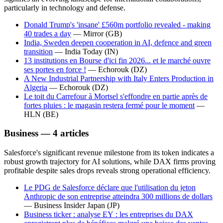
particularly in technology and defense.
Donald Trump's 'insane' £560m portfolio revealed - making
40 trades a day
—
Mirror
(GB)
India, Sweden deepen cooperation in AI, defence and green
transition
—
India Today
(IN)
13 institutions en Bourse d'ici fin 2026... et le marché ouvre
ses portes en force !
—
Echorouk
(DZ)
A New Industrial Partnership with Italy Enters Production in
Algeria
—
Echorouk
(DZ)
Le toit du Carrefour à Mortsel s'effondre en partie après de
fortes pluies : le magasin restera fermé pour le moment
—
HLN
(BE)
Business — 4 articles
Salesforce's significant revenue milestone from its token indicates a
robust growth trajectory for AI solutions, while DAX firms proving
profitable despite sales drops reveals strong operational efficiency.
Le PDG de Salesforce déclare que l'utilisation du jeton
Anthropic de son entreprise atteindra 300 millions de dollars
—
Business Insider Japan
(JP)
Business ticker : analyse EY : les entreprises du DAX