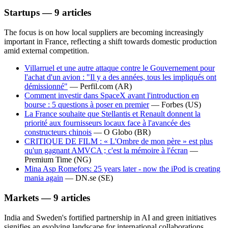
Startups — 9 articles
The focus is on how local suppliers are becoming increasingly
important in France, reflecting a shift towards domestic production
amid external competition.
Villarruel et une autre attaque contre le Gouvernement pour
l'achat d'un avion : "Il y a des années, tous les impliqués ont
démissionné"
—
Perfil.com
(AR)
Comment investir dans SpaceX avant l'introduction en
bourse : 5 questions à poser en premier
—
Forbes
(US)
La France souhaite que Stellantis et Renault donnent la
priorité aux fournisseurs locaux face à l'avancée des
constructeurs chinois
—
O Globo
(BR)
CRITIQUE DE FILM : « L'Ombre de mon père » est plus
qu'un gagnant AMVCA ; c'est la mémoire à l'écran
—
Premium Time
(NG)
Mina Asp Romefors: 25 years later - now the iPod is creating
mania again
—
DN.se
(SE)
Markets — 9 articles
India and Sweden's fortified partnership in AI and green initiatives
signifies an evolving landscape for international collaborations,